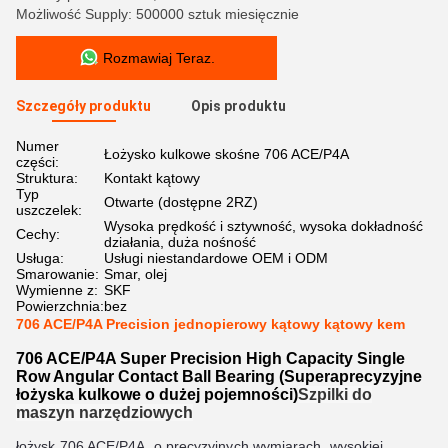
Możliwość Supply: 500000 sztuk miesięcznie
Rozmawiaj Teraz.
Szczegóły produktu
Opis produktu
Numer
Łożysko kulkowe skośne 706 ACE/P4A
części:
Struktura:
Kontakt kątowy
Typ
Otwarte (dostępne 2RZ)
uszczelek:
Wysoka prędkość i sztywność, wysoka dokładność
Cechy:
działania, duża nośność
Usługa:
Usługi niestandardowe OEM i ODM
Smarowanie:
Smar, olej
Wymienne z:
SKF
Powierzchnia:
bez
706 ACE/P4A Precision jednopierowy kątowy kątowy kem
706 ACE/P4A Super Precision High Capacity Single
Row Angular Contact Ball Bearing (Superaprecyzyjne
łożyska kulkowe o dużej pojemności)
Szpilki do
maszyn narzędziowych
łożysk 706 ACE/P4A, o precyzyjnych wymiarach, wysokiej