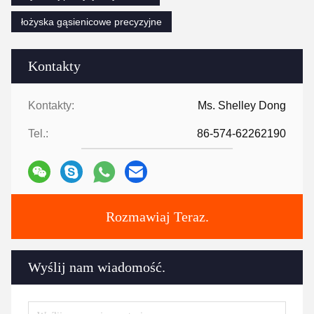
łożyska gąsienicowe precyzyjne
Kontakty
Kontakty:
Ms. Shelley Dong
Tel.:
86-574-62262190
Rozmawiaj Teraz.
Wyślij nam wiadomość.