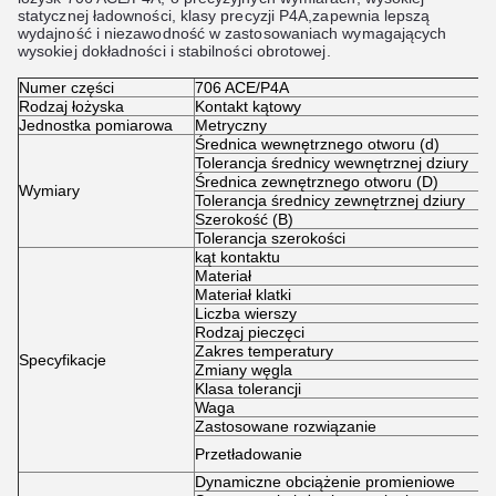
statycznej ładowności, klasy precyzji P4A,zapewnia lepszą
wydajność i niezawodność w zastosowaniach wymagających
wysokiej dokładności i stabilności obrotowej.
Numer części
706 ACE/P4A
Rodzaj łożyska
Kontakt kątowy
Jednostka pomiarowa
Metryczny
Średnica wewnętrznego otworu (d)
Tolerancja średnicy wewnętrznej dziury
Średnica zewnętrznego otworu (D)
Wymiary
Tolerancja średnicy zewnętrznej dziury
Szerokość (B)
Tolerancja szerokości
kąt kontaktu
Materiał
Materiał klatki
Liczba wierszy
Rodzaj pieczęci
Zakres temperatury
Specyfikacje
Zmiany węgla
Klasa tolerancji
Waga
Zastosowane rozwiązanie
Przetładowanie
Dynamiczne obciążenie promieniowe