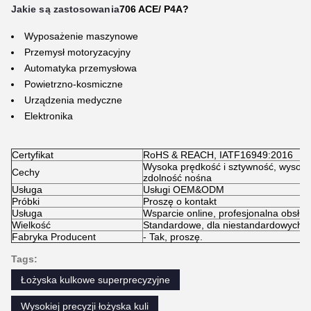
Jakie są zastosowania
706 ACE/ P4A?
Wyposażenie maszynowe
Przemysł motoryzacyjny
Automatyka przemysłowa
Powietrzno-kosmiczne
Urządzenia medyczne
Elektronika
Certyfikat
RoHS & REACH, IATF16949:2016
Wysoka prędkość i sztywność, wysoka
Cechy
zdolność nośna
Usługa
Usługi OEM&ODM
Próbki
Proszę o kontakt
Usługa
Wsparcie online, profesjonalna obsłu
Wielkość
Standardowe, dla niestandardowych ro
Fabryka Producent
- Tak, proszę.
Tags:
Łożyska kulkowe superprecyzyjne
Wysokiej precyzji łożyska kuli