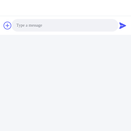
S7001 FEGA/HCP4A
709 CEGA/P4A
Wysokiej Prędkości
Precyzyjne łożyska
łożysk kątowy 12 X 28 X 8
kulkowe pojedynczy rząd
7001 2RS/ 2RZ
łożysk kątowych
Photo
Rozmawiaj Teraz.
Rozmawiaj Teraz.
9*24*7mm
Video Call
Audio Call
Beining Intelligent Technology (Zhejiang) Co.,
Ltd
shelley@bncolbearing.com