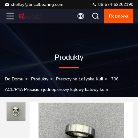
shelley@bncolbearing.com
86-574-62262190
Rozmowa
Produkty
Do Domu
>
Produkty
>
Precyzyjne Łożyska Kuli
>
706
ACE/P4A Precision jednopierowy kątowy kątowy kem