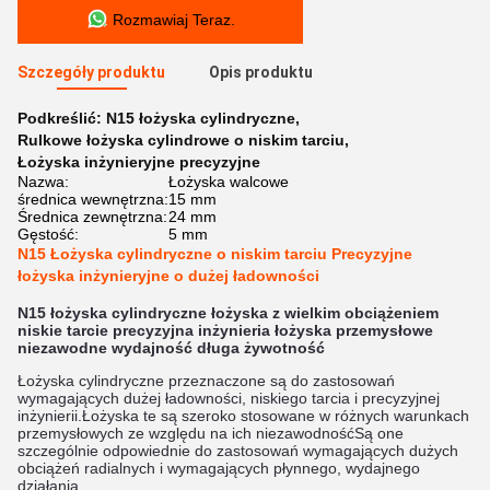
Rozmawiaj Teraz.
Szczegóły produktu
Opis produktu
Podkreślić:
N15 łożyska cylindryczne
,
Rulkowe łożyska cylindrowe o niskim tarciu
,
Łożyska inżynieryjne precyzyjne
Nazwa:
Łożyska walcowe
średnica wewnętrzna:
15 mm
Średnica zewnętrzna:
24 mm
Gęstość:
5 mm
N15 Łożyska cylindryczne o niskim tarciu Precyzyjne
łożyska inżynieryjne o dużej ładowności
N15 łożyska cylindryczne łożyska z wielkim obciążeniem
niskie tarcie precyzyjna inżynieria łożyska przemysłowe
niezawodne wydajność długa żywotność
Łożyska cylindryczne przeznaczone są do zastosowań
wymagających dużej ładowności, niskiego tarcia i precyzyjnej
inżynierii.Łożyska te są szeroko stosowane w różnych warunkach
przemysłowych ze względu na ich niezawodnośćSą one
szczególnie odpowiednie do zastosowań wymagających dużych
obciążeń radialnych i wymagających płynnego, wydajnego
działania.