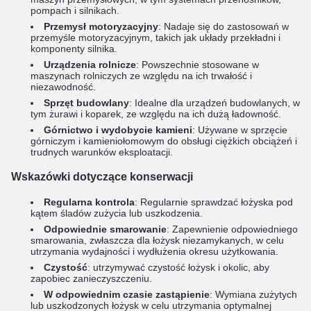
pompach i silnikach.
Przemysł motoryzacyjny
: Nadaje się do zastosowań w
przemyśle motoryzacyjnym, takich jak układy przekładni i
komponenty silnika.
Urządzenia rolnicze
: Powszechnie stosowane w
maszynach rolniczych ze względu na ich trwałość i
niezawodność.
Sprzęt budowlany
: Idealne dla urządzeń budowlanych, w
tym żurawi i koparek, ze względu na ich dużą ładowność.
Górnictwo i wydobycie kamieni
: Używane w sprzęcie
górniczym i kamieniołomowym do obsługi ciężkich obciążeń i
trudnych warunków eksploatacji.
Wskazówki dotyczące konserwacji
Regularna kontrola
: Regularnie sprawdzać łożyska pod
kątem śladów zużycia lub uszkodzenia.
Odpowiednie smarowanie
: Zapewnienie odpowiedniego
smarowania, zwłaszcza dla łożysk niezamykanych, w celu
utrzymania wydajności i wydłużenia okresu użytkowania.
Czystość
: utrzymywać czystość łożysk i okolic, aby
zapobiec zanieczyszczeniu.
W odpowiednim czasie zastąpienie
: Wymiana zużytych
lub uszkodzonych łożysk w celu utrzymania optymalnej