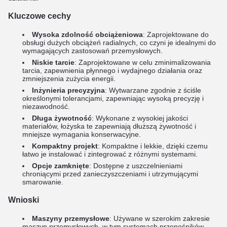
Kluczowe cechy
Wysoka zdolność obciążeniowa
: Zaprojektowane do
obsługi dużych obciążeń radialnych, co czyni je idealnymi do
wymagających zastosowań przemysłowych.
Niskie tarcie
: Zaprojektowane w celu zminimalizowania
tarcia, zapewnienia płynnego i wydajnego działania oraz
zmniejszenia zużycia energii.
Inżynieria precyzyjna
: Wytwarzane zgodnie z ściśle
określonymi tolerancjami, zapewniając wysoką precyzję i
niezawodność.
Długa żywotność
: Wykonane z wysokiej jakości
materiałów, łożyska te zapewniają dłuższą żywotność i
mniejsze wymagania konserwacyjne.
Kompaktny projekt
: Kompaktne i lekkie, dzięki czemu
łatwo je instalować i zintegrować z różnymi systemami.
Opcje zamknięte
: Dostępne z uszczelnieniami
chroniącymi przed zanieczyszczeniami i utrzymującymi
smarowanie.
Wnioski
Maszyny przemysłowe
: Używane w szerokim zakresie
maszyn przemysłowych, w tym systemach przenośników,