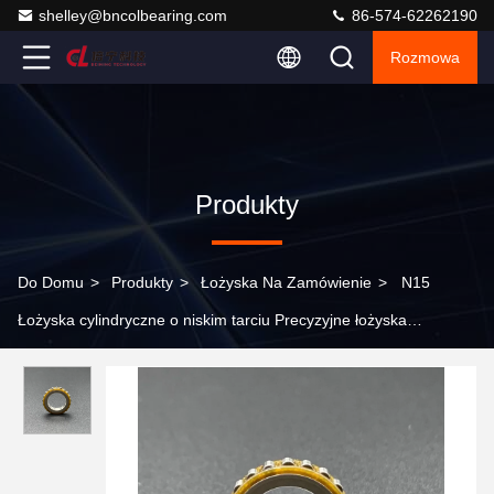
shelley@bncolbearing.com
86-574-62262190
Rozmowa
Produkty
Do Domu
>
Produkty
>
Łożyska Na Zamówienie
>
N15
Łożyska cylindryczne o niskim tarciu Precyzyjne łożyska
inżynieryjne o dużej ładowności