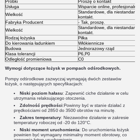
Próbki
Proszę o kontakt
Usługa
Wsparcie online, profesjonalna
Standardowe, dla niestandard
Wielkość
kontakt.
Fabryka Producent
- Tak, proszę.
Standardowe, dla niestandard
Wielkość
kontakt.
Rodzaj łożyska
Piłka
Do kierowania ładunkiem
Włókiennicze
Budowa
Jednorazowy rząd
Klasa tolerancji
P6,P0
Odległość promieniowa
C0
Wymogi dotyczące łożysk w pompach odśrodkowych.
Pompy odśrodkowe zazwyczaj wymagają dwóch zestawów
łożysk, o następujących specyfikacjach:
Niski poziom hałasu
: Zapewnić ciche działanie w celu
utrzymania relaksującego otoczenia.
Zdolność prędkości
:
Powinny być w stanie działać z
prędkościami od 2850 do 3500 obrotów na minutę
.
Zakres temperatury
: Niezawodne działanie w zakresie
temperatury roboczej od -20 do 120°C.
Niski moment uruchomienia
: Do uruchomienia łożysk
powinien być wymagany minimalny moment obrotowy, co
zapewnia łatwe uruchomienie.