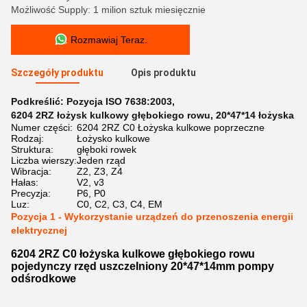
Możliwość Supply: 1 milion sztuk miesięcznie
Rozmawiaj Teraz.
Szczegóły produktu
Opis produktu
Podkreślić:
Pozycja ISO 7638:2003
,
6204 2RZ łożysk kulkowy głębokiego rowu
,
20*47*14 łożyska
Numer części:
6204 2RZ C0 Łożyska kulkowe poprzeczne
Rodzaj:
Łożysko kulkowe
Struktura:
głęboki rowek
Liczba wierszy:
Jeden rząd
Wibracja:
Z2, Z3, Z4
Hałas:
V2, v3
Precyzja:
P6, P0
Luz:
C0, C2, C3, C4, EM
Pozycja 1 - Wykorzystanie urządzeń do przenoszenia energii
elektrycznej
6204 2RZ C0 łożyska kulkowe głębokiego rowu
pojedynczy rzęd uszczelniony 20*47*14mm pompy
odśrodkowe