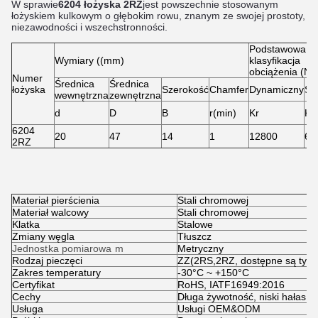
W sprawie
6
204 łożyska 2RZ
jest powszechnie stosowanym
łożyskiem kulkowym o głębokim rowu, znanym ze swojej prostoty,
niezawodności i wszechstronności.
Podstawowa
Wymiary ((mm)
klasyfikacja
obciążenia (N)
Numer
Średnica
Średnica
łożyska
Szerokość
Chamfer
Dynamiczny
St
wewnętrzna
zewnętrzna
d
D
B
r(min)
Kr
Kor
6204
20
47
14
1
12800
66
2RZ
Materiał pierścienia
Stali chromowej
Materiał walcowy
Stali chromowej
Klatka
Stalowe
Zmiany węgla
Tłuszcz
Jednostka pomiarowa m
Metryczny
Rodzaj pieczęci
ZZ(2RS
,
2RZ, dostępne są typy
Zakres temperatury
-30°C ~ +150°C
Certyfikat
RoHS, IATF16949:2016
Cechy
Długa żywotność, niski hałas, 
Usługa
Usługi OEM&ODM