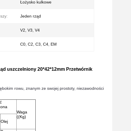
Łożysko kulkowe
rszy:
Jeden rząd
V2, V3, V4
C0, C2, C3, C4, EM
ząd uszczelniony 20*42*12
mm Przetwórnik
ębokim rowu, znanym ze swojej prostoty, niezawodności
ć
zona
Waga
((Kg)
Olej