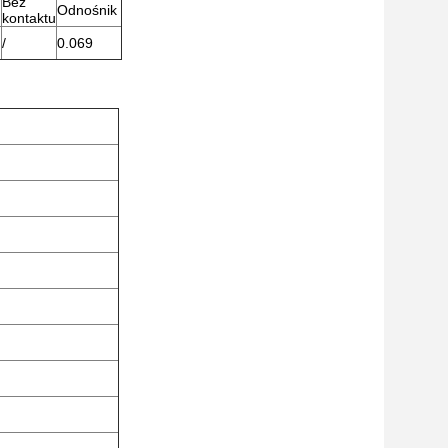
Bez
Odnośnik
u
kontaktu
/
0.069