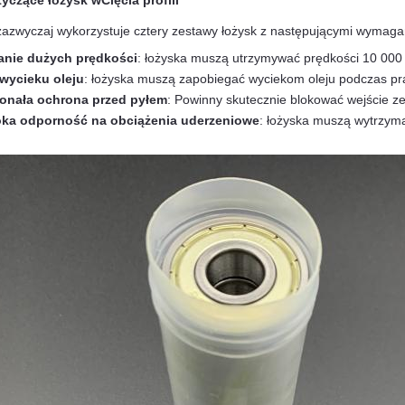
yczące łożysk w
Cięcia profili
 zazwyczaj wykorzystuje cztery zestawy łożysk z następującymi wymaga
łanie dużych prędkości
: łożyska muszą utrzymywać prędkości 10 000 
wycieku oleju
: łożyska muszą zapobiegać wyciekom oleju podczas pr
onała ochrona przed pyłem
: Powinny skutecznie blokować wejście z
ka odporność na obciążenia uderzeniowe
: łożyska muszą wytrzym