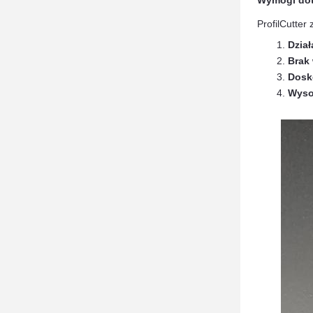
Wymogi dot
ProfilCutter
Dzia
Brak 
Dosk
Wyso