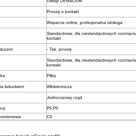
Usługi OEM&ODM
Proszę o kontakt
Wsparcie online, profesjonalna obsługa
Standardowe, dla niestandardowych rozmiarów
kontakt.
ducent
- Tak, proszę.
Standardowe, dla niestandardowych rozmiarów
kontakt.
ska
Piłka
ia ładunkiem
Włókiennicze
Jednorazowy rząd
cji
P6,P0
romieniowa
C0