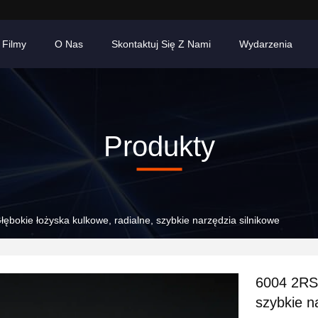
Filmy
O Nas
Skontaktuj Się Z Nami
Wydarzenia
Produkty
ębokie łożyska kulkowe, radialne, szybkie narzędzia silnikowe
6004 2RS 
szybkie n