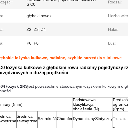
części:
Rodzaj:
S C0
ra:
głęboki rowek
Liczba wie
a:
Z2, Z3, Z4
Hałas:
a:
P6, P0
Luz:
ębokie łożyska kulkowe, radialne, szybkie narzędzia silnikowe
C0 łożyska kulkowe z głębokim rowu radialny pojedynczy r
arzędziowych o dużej prędkości
004 łożysk 2RS
jest powszechnie stosowanym łożyskiem kulkowym o gł
nności.
Podstawowa
Prędkoś
miary ((mm)
klasyfikacja
ogranic
obciążenia (N)
((rpm)
ednica
Średnica
Szerokość
Chamfer
Dynamiczny
Statyczny
Tłuszcz
wnętrzna
zewnętrzna