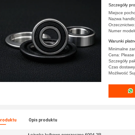
Szczegóły pr
Miejsce poch
Nazwa handl
Orzecznictwo
Numer model
Warunki płatno
Minimalne za
Cena: Please 
Szczegóły pak
Czas dostawy:
Możliwość Sup
produktu
Opis produktu
Łożyska kulkowe poprzeczne 6004 2R