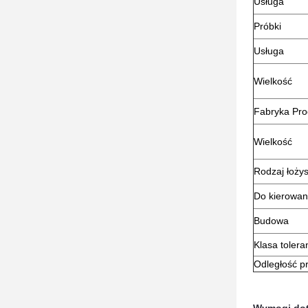
Usługa
Próbki
Usługa
Wielkość
Fabryka Pro
Wielkość
Rodzaj łoży
Do kierowan
Budowa
Klasa toleran
Odległość p