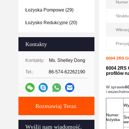
Numer 
Łożyska Pompowe
(29)
Struktu
Łożysko Redukcyjne
(20)
Wibracj
Kontakty
Precyzj
6004 2RS Gł
Kontakty:
Ms. Shelley Dong
6004 2RS 
Tel.:
86-574-62262190
profilów n
W sprawie
6
i wszechstro
Rozmawiaj Teraz.
Wy
Numer
Śr
łożyska
we
Wyślij nam wiadomość.