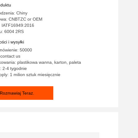
oduktu
odzenia: Chiny
owa: CNBTZC or OEM
: IATF16949:2016
u: 6004 2RS
ści i wysyłki
mówienie: 50000
contact us
owania: plastikowa wanna, karton, paleta
 2-4 tygodnie
ply: 1 milion sztuk miesięcznie
Rozmawiaj Teraz.