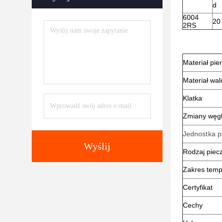
d
6004
20
2RS
Materiał pie
Materiał wa
Klatka
Zmiany węg
Jednostka 
Wyślij
Rodzaj piec
Zakres temp
Certyfikat
Cechy