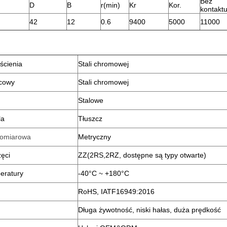
Bez
D
B
r(min)
Kr
Kor.
kontakt
42
12
0.6
9400
5000
11000
rścienia
Stali chromowej
lcowy
Stali chromowej
Stalowe
la
Tłuszcz
pomiarowa
Metryczny
zęci
ZZ(2RS
,
2RZ, dostępne są typy otwarte)
eratury
-40°C ~ +180°C
RoHS, IATF16949:2016
Długa żywotność, niski hałas, duża prędkość