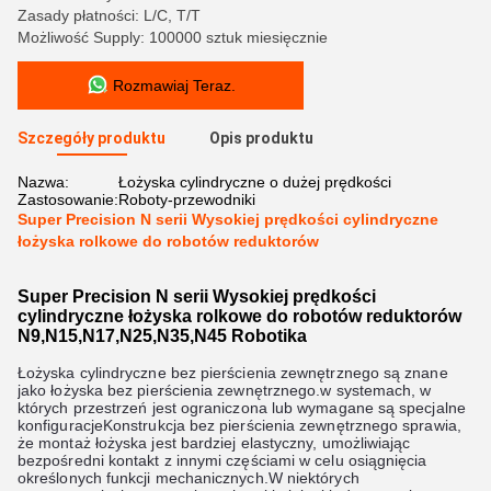
Zasady płatności: L/C, T/T
Możliwość Supply: 100000 sztuk miesięcznie
Rozmawiaj Teraz.
Szczegóły produktu
Opis produktu
Nazwa:
Łożyska cylindryczne o dużej prędkości
Zastosowanie:
Roboty-przewodniki
Super Precision N serii Wysokiej prędkości cylindryczne
łożyska rolkowe do robotów reduktorów
Super Precision N serii Wysokiej prędkości
cylindryczne łożyska rolkowe do robotów reduktorów
N9,N15,N17,N25,N35,N45 Robotika
Łożyska cylindryczne bez pierścienia zewnętrznego są znane
jako łożyska bez pierścienia zewnętrznego.w systemach, w
których przestrzeń jest ograniczona lub wymagane są specjalne
konfiguracjeKonstrukcja bez pierścienia zewnętrznego sprawia,
że montaż łożyska jest bardziej elastyczny, umożliwiając
bezpośredni kontakt z innymi częściami w celu osiągnięcia
określonych funkcji mechanicznych.W niektórych