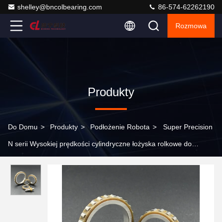
shelley@bncolbearing.com
86-574-62262190
Rozmowa
Produkty
Do Domu
>
Produkty
>
Podłożenie Robota
>
Super Precision
N serii Wysokiej prędkości cylindryczne łożyska rolkowe do
robotów reduktorów