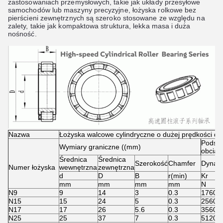
zastosowaniach przemysłowych, takie jak układy przesyłowe
samochodów lub maszyny precyzyjne, łożyska rolkowe bez
pierścieni zewnętrznych są szeroko stosowane ze względu na
zalety, takie jak kompaktowa struktura, lekka masa i duża
nośność.
Nazwa
Łożyska walcowe cylindryczne o dużej prędkości do
Podsta
Wymiary graniczne ((mm)
obciąż
Średnica
Średnica
Szerokość
Chamfer
Dynam
Numer łożyska
wewnętrzna
zewnętrzna
d
D
B
r(min)
Kr
mm
mm
mm
mm
N
N9
9
14
3
0.3
1760
N15
15
24
5
0.3
2560
N17
17
26
5.6
0.3
3560
N25
25
37
7
0.3
5120