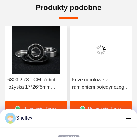
Produkty podobne
6803 2RS1 CM Robot
Łoże robotowe z
łożyska 17*26*5mm
ramieniem pojedynczego
łożyska wysokiej
rzędu 20x32x7 6804
prędkości precyzyjne
2RS1 CM
Rozmawiaj Teraz.
Rozmawiaj Teraz.
pojedynczy rząd
Shelley