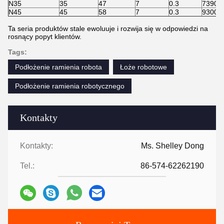
N35
35
47
7
0.3
7390
N45
45
58
7
0.3
9300
Ta seria produktów stale ewoluuje i rozwija się w odpowiedzi na
rosnący popyt klientów.
Tags:
Podłożenie ramienia robota
Łoże robotowe
Podłożenie ramienia robotycznego
Kontakty
Kontakty:
Ms. Shelley Dong
Tel.:
86-574-62262190